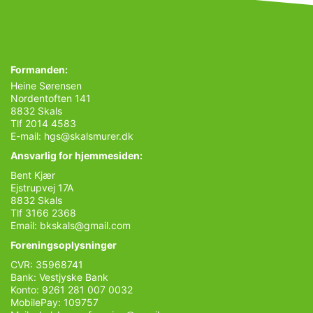
Formanden:
Heine Sørensen
Nordentoften 141
8832 Skals
Tlf 2014 4583
E-mail:
hgs@skalsmurer.dk
Ansvarlig for hjemmesiden:
Bent Kjær
Ejstrupvej 17A
8832 Skals
Tlf 3166 2368
Email:
bkskals@gmail.com
Foreningsoplysninger
CVR: 35968741
Bank: Vestjyske Bank
Konto: 9261 281 007 0032
MobilePay: 109757